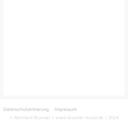
ohne Titel
Datenschutzerklärung
Impressum
© Reinhard Brunner | www.brunner-kunst.de | 2024