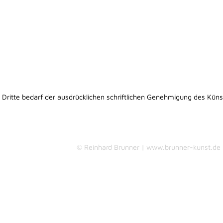
h Dritte bedarf der ausdrücklichen schriftlichen Genehmigung des Küns
© Reinhard Brunner | www.brunner-kunst.de